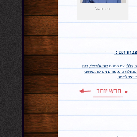
דרור פאול
שבחרתם :
ה
,
כללי
,‏ עם התגים
גיוס גלובאלי
,
כנס
מנהלות גיוס
,
פורום מנהלות משאבי
 ישיר לפוסט
.