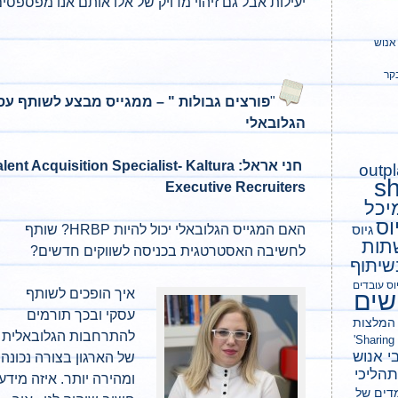
יעילות אבל גם זיהוי מדויק של אלו אותם אנו מפספסים
אנוש
קר
"
פורצים גבולות " – ממגייס מבצע לשותף עס
הגלובאלי
outp
sh
Executive Recruiters
sharin מיכל
וס
גיוס
האם המגייס הגלובאלי יכול להיות HRBP? שותף
תות
לחשיבה האסטרטגית בכניסה לשווקים חדשים?
שיתוף
וס עובדים
איך הופכים לשותף
שים
עסקי ובכך תורמים
המלצות
להתרחבות הגלובאלית
י אנוש
של הארגון בצורה נכונה
 תהליכי
ומהירה יותר. איזה מידע
דים של