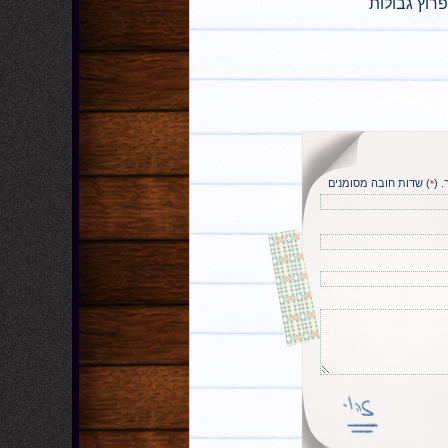
וץ גבולות
 (
) שדות חובה מסומנים
*