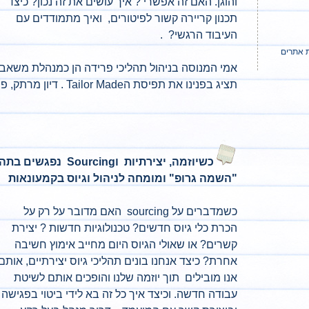
והוגן. האם זה אפשרי ? איך עושים את זה נכון? כיצד
תכנון קריירה קשור לפיטורים, ואיך מתמודדים עם
העיבוד הרגשי? .
אמי המנוסה בניהול תהליכי פרידה הן כמנהלת משאבי א
תציג בפנינו את תפיסת הTailor Made . דיון מרתק, פרקטי ומספק כלים.
כשיוזמה, יצירתיות ו
Sourcing
נפגשים בתהלי
"השמה גרופ" ומומחה לניהול וגיוס בקמעונאות
כשמדברים על sourcing האם מדובר על רק על
הכרת כלי גיוס חדשים? טכנולוגיות חדשות ? יצירת
קשרים? או שאולי הגיוס היום מחייב אימוץ חשיבה
אחרת? כיצד אנחנו בונים תהליכי גיוס יצירתיים, אותם
אנו מובילים תוך יוזמה שלנו והופכים אותם לשיטת
עבודה חדשה. וכיצד איך כל זה בא לידי ביטוי בפגישה