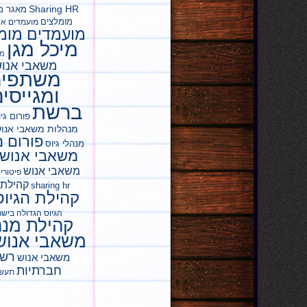
Sharing HR
מאגר מ
מומלצים
מועמדים אי
מועמדים מומ
מיכל מגן
מנ
משאבי אנו
משתפים
ומגייסי
ברשת
פורום גי
מנהלות משאבי אנו
פורום מ
מנהלי גיוס
משאבי אנוש
משאבי אנוש
פיטורי
קהילת 
sharing hr
קהילת הגיוס
הגיוס הגדולה ביש
קהילת מנה
משאבי אנוש
רשת
משאבי אנוש
חברתיות
תעשי