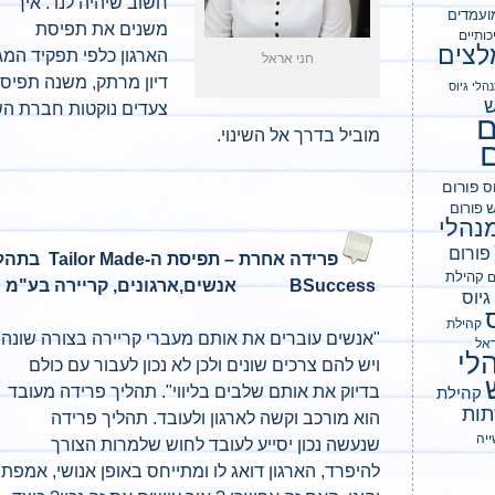
חשוב שיהיה לנו . איך
ועמדים
משנים את תפיסת
כותיים
לצים
הארגון כלפי תפקיד המגיי
חני אראל
דיון מרתק, משנה תפיסה 
הלי גיוס
ש
צעדים נוקטות חברת השמ
מוביל בדרך אל השינוי.
ם
פורום
וס
ש
פורום
נהלי
פורום
פרידה אחרת – תפיסת ה-
Tailor Made
בתהלי
קהילת
ם
BSuccess אנשים,ארגונים, קריירה בע"מ
גיוס
קהילת
"אנשים עוברים את אותם מעברי קריירה בצורה שונה
ראל
לי
ויש להם צרכים שונים ולכן לא נכון לעבור עם כולם
בדיוק את אותם שלבים בליווי". תהליך פרידה מעובד
קהילת
ות
הוא מורכב וקשה לארגון ולעובד. תהליך פרידה
יה
שנעשה נכון יסייע לעובד לחוש שלמרות הצורך
להיפרד, הארגון דואג לו ומתייחס באופן אנושי, אמפתי