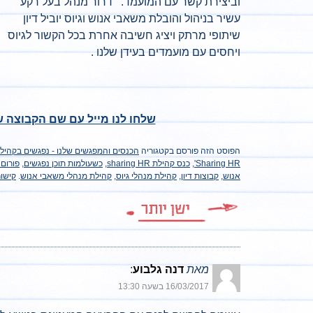
וביצירת קשר עם המועמד. דרור מנהל בעל רקע
עשיר בניהול והובלת משאבי אנוש וגיוס יוביל דיון
שיתופי מרתק ויציג חשיבה אחרת בכל הקשור לגיוס
ויחסים עם מועמדים בעידן שלנו .
שלחו לנו מייל עם שם הקבוצה 
הפוסט הזה פורסם בקטגוריה
הכנסים והמפגשים שלנו - נפגשים בקהיל
Sharing HR'
,
כנס קהילת sharing HR
,
כשעולמות תוכן נפגשים
,
פורום 
אנוש
,
קבוצות דיון
,
קהילת מנהלי גיוס
,
קהילת מנהלי משאבי אנוש
.‏
קישור
מאת
דנה גלבוע
‏:
16/03/2017 בשעה 13:30