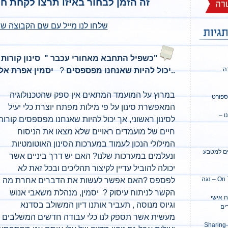
זה הזמן לבחור באיזו תרצו לקחת ח
שלחו לנו מייל עם שם הקבוצה 
"כשפיל התחבא מאחורי עכבר "
סינון קורות
רידה
..יכול להיות שאנחנו
מפספסים
?
יסמין אפרת אלאלוף: 
במרוץ על המועמד המתאים אין ספק שהטכנולוגיה
ספורט
המאפשרת סינון על פי מילות מפתח יוצרת כלי יעיל
ו –
לסינון ראשוני, אך יכול להיות שאנחנו מפספסים קורות
חיים של מועמדים ראויים שלא מצאו את הניסוח
המילולי הנכון לעמוד במערכות הסינון האוטומטיות
ים למטבע
ונעלמים במערכות שלנו? האם יש דרך ביניים אשר
יכולה להוביל עדיין לקיצור תהליכים ובכל זאת לא
On The Job coaching – נגה
לפספס ?האם אפשר לעשות את הדברים אחרת מה
הקשר לניתוח עיסוק ? יסמין, מנהלת משאבי אנוש
ח אישי
וגיוס מנוסה , תעביר אותנו דיון המשולב בסדנא
ים
מעשית אשר תספק לנו כלי עבודה חדשים המשלבים
 קהילת Sharing-HR