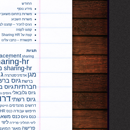
החודש
מידע נוסף
משרות בתחום משאבי 
משרות השבוע
נעים להכיר – קפצנו לב
קפצו לקפה
קצת על Sharing HR
תקשורת – כתבו עלינו
תגיות
lacement
sharing
aring-hr
g-hr
גי
מגן
אדמיניסטרציה
גיוס ברש
ברשת
חברתיות
גיוס ב
גיוס גלובאלי
גיוסים
גי
דרו
גיוס רשתי
דרושים מהנדסים
הייטק
חיפוש עבודה
כנס Sharing HR'
כנס משאב
כנס גיוס
ליווי
ליווי תהליכי פרידה
פרישה
מאגר המועמ